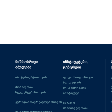
მიზნობრივი
ინსტიტუტები,
ბმულები
ცენტრები
აბიტურიენტთათვის
ფილოსოფიისა და
სოციალურ
მობილობა
მეცნიერებათა
სტუდენტებისათვის
ინსტიტუტი
კურსდამთავრებულებისთვის
საჯარო
მმართველობის
თანამშრომლებისთვის