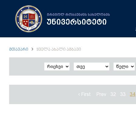
გრიგოლ რობაქიძის სახელობის
უნივერსიტეტი
ᲛᲗᲐᲕᲐᲠᲘ
ᲧᲕᲔᲚᲐ ᲐᲮᲐᲚᲘ ᲐᲛᲑᲐᲕᲘ
‹ First
Prev
32
33
34