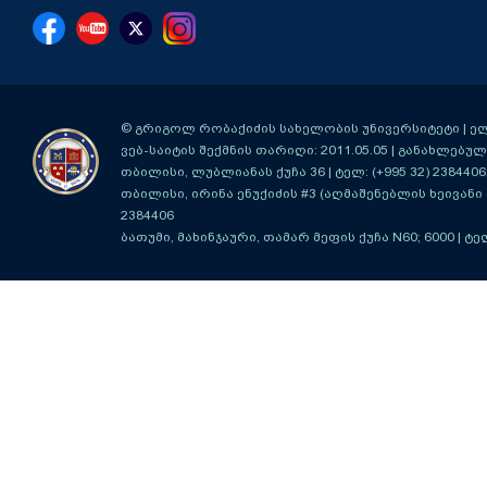
© გრიგოლ რობაქიძის სახელობის უნივერსიტეტი | ელ-ფ
ვებ-საიტის შექმნის თარიღი: 2011.05.05 | განახლებული
თბილისი, ლუბლიანას ქუჩა 36
| ტელ: (+995 32) 2384406
თბილისი, ირინა ენუქიძის #3 (აღმაშენებლის ხეივანი მ
2384406
ბათუმი, მახინჯაური, თამარ მეფის ქუჩა N60; 6000
| ტე