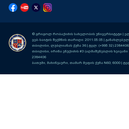
© გრიგოლ რობაქიძის სახელობის უნივერსიტეტი | ელ-ფ
ვებ-საიტის შექმნის თარიღი: 2011.05.05 | განახლებული
თბილისი, ლუბლიანას ქუჩა 36
| ტელ: (+995 32) 2384406
თბილისი, ირინა ენუქიძის #3 (აღმაშენებლის ხეივანი მ
2384406
ბათუმი, მახინჯაური, თამარ მეფის ქუჩა N60; 6000
| ტე