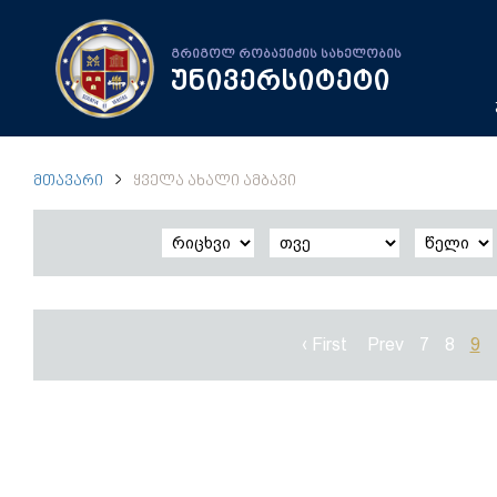
გრიგოლ რობაქიძის სახელობის
უნივერსიტეტი
ᲛᲗᲐᲕᲐᲠᲘ
ᲧᲕᲔᲚᲐ ᲐᲮᲐᲚᲘ ᲐᲛᲑᲐᲕᲘ
‹ First
Prev
7
8
9