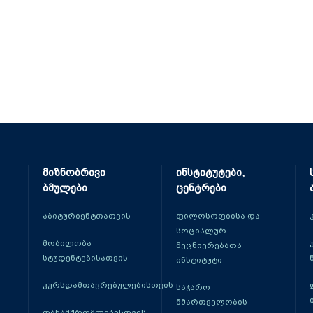
მიზნობრივი
ინსტიტუტები,
ბმულები
ცენტრები
აბიტურიენტთათვის
ფილოსოფიისა და
სოციალურ
მობილობა
მეცნიერებათა
სტუდენტებისათვის
ინსტიტუტი
კურსდამთავრებულებისთვის
საჯარო
მმართველობის
თანამშრომლებისთვის