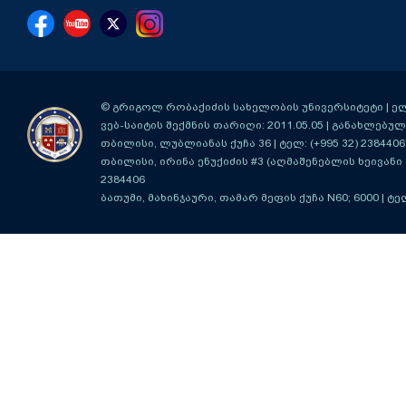
© გრიგოლ რობაქიძის სახელობის უნივერსიტეტი | ელ-ფ
ვებ-საიტის შექმნის თარიღი: 2011.05.05 | განახლებული
თბილისი, ლუბლიანას ქუჩა 36
| ტელ: (+995 32) 2384406
თბილისი, ირინა ენუქიძის #3 (აღმაშენებლის ხეივანი მ
2384406
ბათუმი, მახინჯაური, თამარ მეფის ქუჩა N60; 6000
| ტე