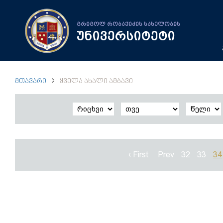
გრიგოლ რობაქიძის სახელობის
უნივერსიტეტი
ᲛᲗᲐᲕᲐᲠᲘ
ᲧᲕᲔᲚᲐ ᲐᲮᲐᲚᲘ ᲐᲛᲑᲐᲕᲘ
‹ First
Prev
32
33
34