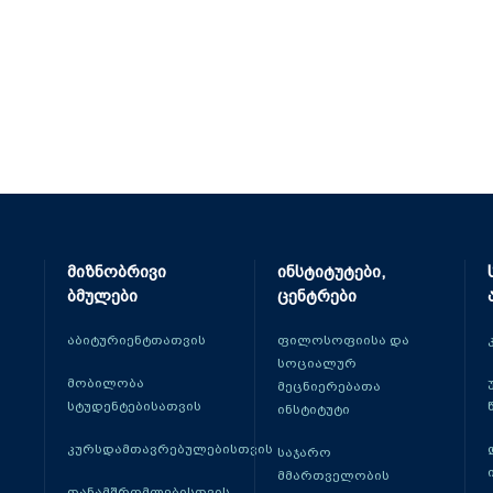
მიზნობრივი
ინსტიტუტები,
ბმულები
ცენტრები
აბიტურიენტთათვის
ფილოსოფიისა და
სოციალურ
მობილობა
მეცნიერებათა
სტუდენტებისათვის
ინსტიტუტი
კურსდამთავრებულებისთვის
საჯარო
მმართველობის
თანამშრომლებისთვის