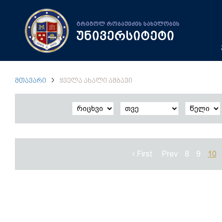
გრიგოლ რობაქიძის სახელობის
უნივერსიტეტი
ᲛᲗᲐᲕᲐᲠᲘ
ᲧᲕᲔᲚᲐ ᲐᲮᲐᲚᲘ ᲐᲛᲑᲐᲕᲘ
‹ First
Prev
8
9
10