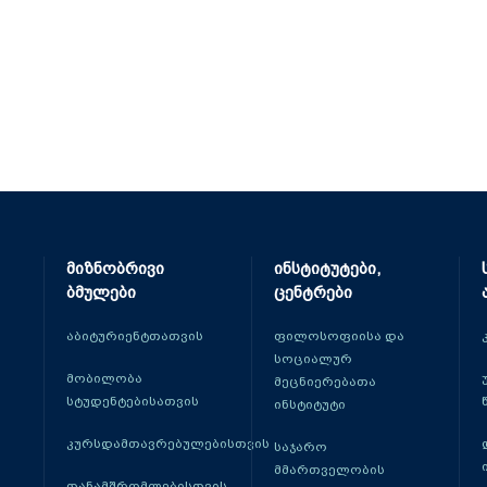
მიზნობრივი
ინსტიტუტები,
ბმულები
ცენტრები
აბიტურიენტთათვის
ფილოსოფიისა და
სოციალურ
მობილობა
მეცნიერებათა
სტუდენტებისათვის
ინსტიტუტი
კურსდამთავრებულებისთვის
საჯარო
მმართველობის
თანამშრომლებისთვის