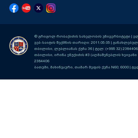
© გრიგოლ რობაქიძის სახელობის უნივერსიტეტი | ელ-ფ
ვებ-საიტის შექმნის თარიღი: 2011.05.05 | განახლებული
თბილისი, ლუბლიანას ქუჩა 36
| ტელ: (+995 32) 2384406
თბილისი, ირინა ენუქიძის #3 (აღმაშენებლის ხეივანი მ
2384406
ბათუმი, მახინჯაური, თამარ მეფის ქუჩა N60; 6000
| ტე