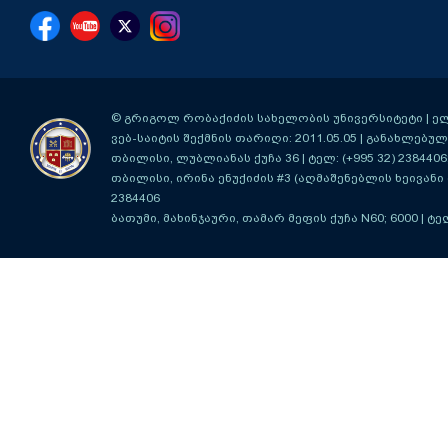
© გრიგოლ რობაქიძის სახელობის უნივერსიტეტი | ელ-ფ
ვებ-საიტის შექმნის თარიღი: 2011.05.05 | განახლებული
თბილისი, ლუბლიანას ქუჩა 36
| ტელ: (+995 32) 2384406
თბილისი, ირინა ენუქიძის #3 (აღმაშენებლის ხეივანი მ
2384406
ბათუმი, მახინჯაური, თამარ მეფის ქუჩა N60; 6000
| ტე