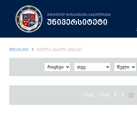
გრიგოლ რობაქიძის სახელობის
უნივერსიტეტი
ᲛᲗᲐᲕᲐᲠᲘ
ᲧᲕᲔᲚᲐ ᲐᲮᲐᲚᲘ ᲐᲛᲑᲐᲕᲘ
‹ First
Prev
8
9
10