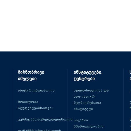
მიზნობრივი
ინსტიტუტები,
ბმულები
ცენტრები
აბიტურიენტთათვის
ფილოსოფიისა და
სოციალურ
მობილობა
მეცნიერებათა
სტუდენტებისათვის
ინსტიტუტი
კურსდამთავრებულებისთვის
საჯარო
მმართველობის
თანამშრომლებისთვის