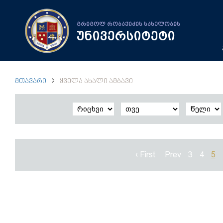
გრიგოლ რობაქიძის სახელობის
უნივერსიტეტი
ᲛᲗᲐᲕᲐᲠᲘ
ᲧᲕᲔᲚᲐ ᲐᲮᲐᲚᲘ ᲐᲛᲑᲐᲕᲘ
‹ First
Prev
3
4
5