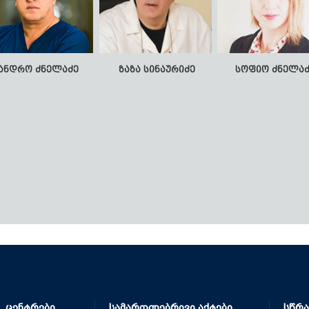
ანდრო ძნელაძე
ზაზა სინაურიძე
სოფიო ძნელა
ნო რაჭველიშვილი
მაკა ჭიღლაძე
ელენე პეტრიაშ
, ცენტრები
სამართლებრივი აქტები
სწრა