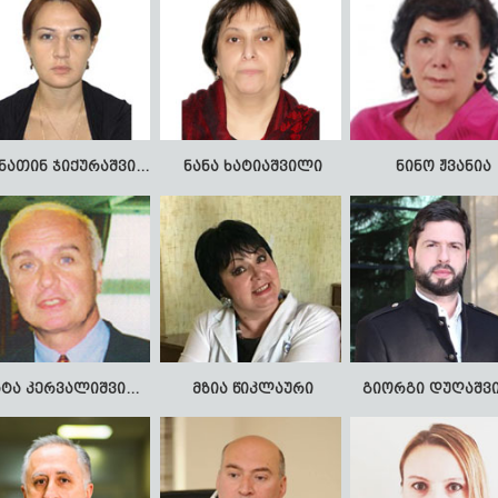
თინათინ ჯიქურაშვილი
ნანა ხატიაშვილი
ნინო ჟვანია
პაატა კერვალიშვილი
მზია წიკლაური
გიორგი დუღაშვ