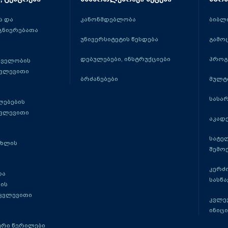
 და
კანონმდებლობა
ბიბლ
ცნიერებათა
უნივერსიტეტის წესდება
გამო
დებულებები, ინსტრუქციები
პროგ
თველობის
კვლევითი
ბრძანებები
მულტ
სასა
ლებების
კვლევითი
აკადე
სატე
ცხლის
შემო
კერძ
და
სასწ
ის
 კვლევითი
კვლევ
ინიცი
რი წერილები