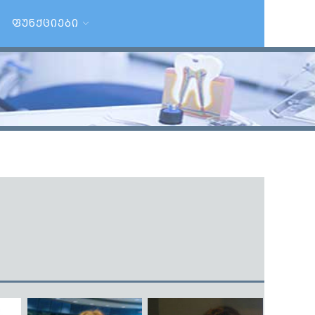
ᲤᲣᲜᲥᲪᲘᲔᲑᲘ