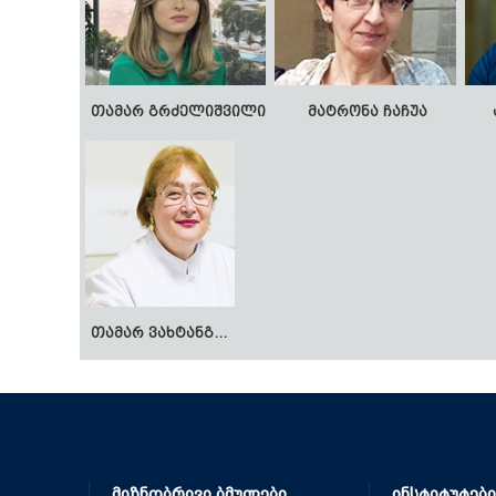
თამარ გრძელიშვილი
მატრონა ჩაჩუა
თამარ ვახტანგაძე
ვიქტორ ლომაძე
ნი
მიზნობრივი ბმულები
ინსტიტუტები