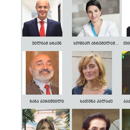
უილიამ ბრაუნ
სოფიკო აზრუმელაშვილი
ზაზა ბერიშვილი
ხათუნა კალაძე