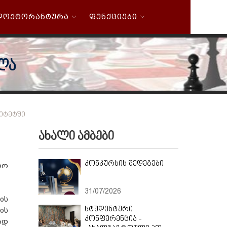
ᲓᲝᲥᲢᲝᲠᲐᲜᲢᲣᲠᲐ
ᲤᲣᲜᲥᲪᲘᲔᲑᲘ
ლა
ᲘᲢᲔᲢᲨᲘ
ახალი ამბები
კონკურსის შედეგები
ლო
31/07/2026
ის
სტუდენტური
ის
კონფერენცია -
ად