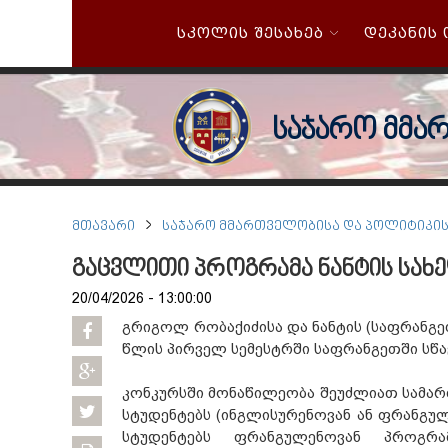
ᲡᲙᲝᲚᲘᲡ ᲨᲔᲡᲐᲮᲔᲑ
ᲓᲔᲙᲐᲜᲘᲡ
საჯარო მმა
ᲛᲗᲐᲕᲐᲠᲘ
ᲡᲐᲯᲐᲠᲝ ᲛᲛᲐᲠᲗᲕᲔᲚᲝᲑᲘᲡᲐ ᲓᲐ ᲞᲝᲚᲘᲢᲘᲙᲘ
გაცვლითი პროგრამა ნანტის სახ
20/04/2026 - 13:00:00
გრიგოლ რობაქიძისა და ნანტის (საფრანგეთ
წლის პირველ სემესტრში საფრანგეთში სწ
კონკურსში მონაწილეობა შეუძლიათ სამა
სტუდენტებს (ინგლისურენოვან ან ფრანგ
სტუდენტებს ფრანგულენოვან პროგრა