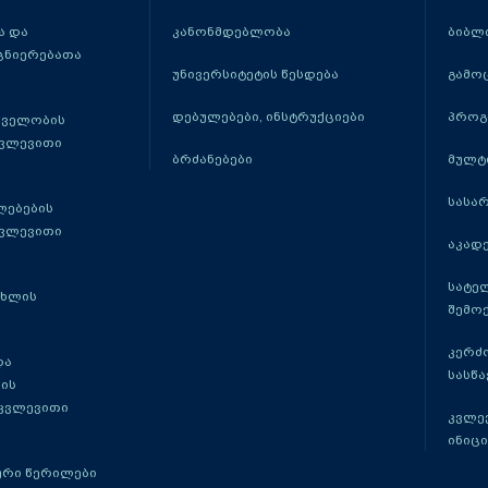
 და
კანონმდებლობა
ბიბლ
ცნიერებათა
უნივერსიტეტის წესდება
გამო
დებულებები, ინსტრუქციები
პროგ
თველობის
კვლევითი
ბრძანებები
მულტ
სასა
ლებების
კვლევითი
აკადე
სატე
ცხლის
შემო
კერძ
და
სასწ
ის
 კვლევითი
კვლევ
ინიცი
რი წერილები