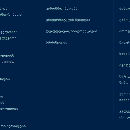
 და
კანონმდებლობა
ბიბლ
ცნიერებათა
უნივერსიტეტის წესდება
გამო
დებულებები, ინსტრუქციები
პროგ
თველობის
კვლევითი
ბრძანებები
მულტ
სასა
ლებების
კვლევითი
აკადე
სატე
ცხლის
შემო
კერძ
და
სასწ
ის
 კვლევითი
კვლევ
ინიცი
რი წერილები