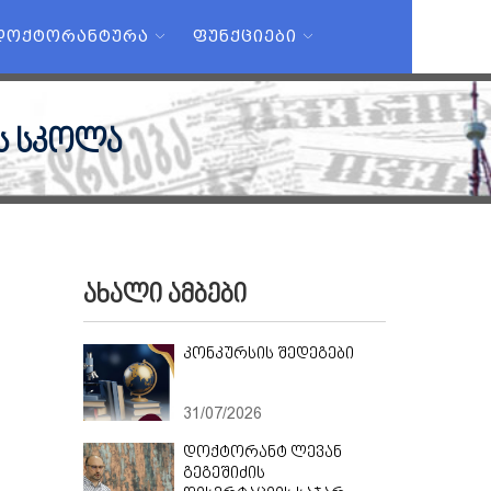
ᲓᲝᲥᲢᲝᲠᲐᲜᲢᲣᲠᲐ
ᲤᲣᲜᲥᲪᲘᲔᲑᲘ
ს სკოლა
ახალი ამბები
კონკურსის შედეგები
31/07/2026
დოქტორანტ ლევან
გეგეშიძის