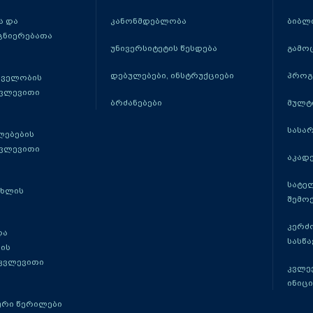
 და
კანონმდებლობა
ბიბლ
ცნიერებათა
უნივერსიტეტის წესდება
გამო
დებულებები, ინსტრუქციები
პროგ
თველობის
კვლევითი
ბრძანებები
მულტ
სასა
ლებების
კვლევითი
აკადე
სატე
ცხლის
შემო
კერძ
და
სასწ
ის
 კვლევითი
კვლევ
ინიცი
რი წერილები