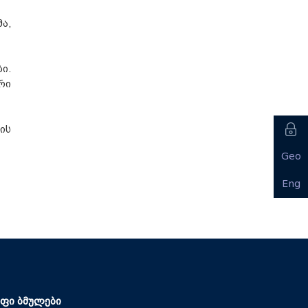
ა,
ი.
რი
ის
Geo
Eng
ფი ბმულები