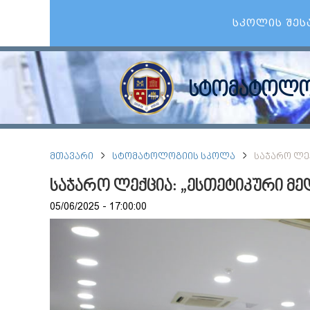
ᲡᲙᲝᲚᲘᲡ ᲨᲔᲡ
სტომატოლო
ᲛᲗᲐᲕᲐᲠᲘ
ᲡᲢᲝᲛᲐᲢᲝᲚᲝᲒᲘᲘᲡ ᲡᲙᲝᲚᲐ
ᲡᲐᲯᲐᲠᲝ ᲚᲔ
საჯარო ლექცია: „ესთეტიკური მ
05/06/2025 - 17:00:00