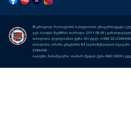
© გრიგოლ რობაქიძის სახელობის უნივერსიტეტი | ელ-ფ
ვებ-საიტის შექმნის თარიღი: 2011.05.05 | განახლებული
თბილისი, ლუბლიანას ქუჩა 36
| ტელ: (+995 32) 2384406
თბილისი, ირინა ენუქიძის #3 (აღმაშენებლის ხეივანი მ
2384406
ბათუმი, მახინჯაური, თამარ მეფის ქუჩა N60; 6000
| ტე