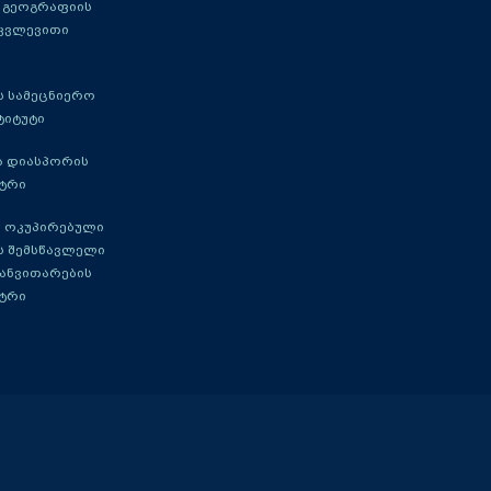
 გეოგრაფიის
 კვლევითი
 სამეცნიერო
ტიტუტი
ა დიასპორის
ტრი
 ოკუპირებული
ს შემსწავლელი
განვითარების
ტრი