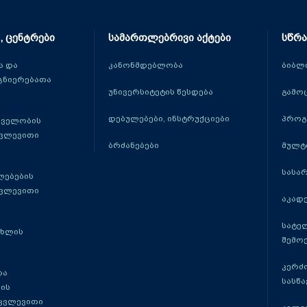
, ცენტრები
სამართლებრივი აქტები
სწრა
 და
კანონმდებლობა
ბიბლ
ცნიერებათა
უნივერსიტეტის წესდება
გამო
დებულებები, ინსტრუქციები
პროგ
თველობის
კვლევითი
ბრძანებები
მულტ
სასა
ლებების
კვლევითი
აკადე
სატე
ცხლის
შემო
კერძ
და
სასწ
ის
 კვლევითი