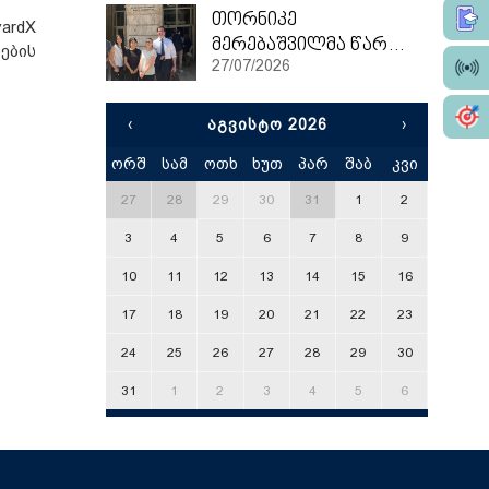
თორნიკე
ardX
მერებაშვილმა წარჩინებით დაასრულა ეტვოშ ლორანის უნივერსიტეტის სამაგისტრო პროგრამა
ების
27/07/2026
‹
ᲐᲒᲕᲘᲡᲢᲝ 2026
›
ორშ
სამ
ოთხ
ხუთ
პარ
შაბ
კვი
x
27
28
29
30
31
1
2
3
4
5
6
7
8
9
10
11
12
13
14
15
16
17
18
19
20
21
22
23
24
25
26
27
28
29
30
31
1
2
3
4
5
6