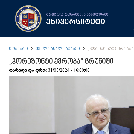
გრიგოლ რობაქიძის სახელობის
უნივერსიტეტი
ᲛᲗᲐᲕᲐᲠᲘ
ᲧᲕᲔᲚᲐ ᲐᲮᲐᲚᲘ ᲐᲛᲑᲐᲕᲘ
„ᲰᲝᲠᲘᲖᲝᲜᲢᲘ ᲔᲕᲠᲝᲞᲐ“
„ჰორიზონტი ევროპა“ გრუნიში
თარიღი და დრო:
31/05/2024 - 16:00:00