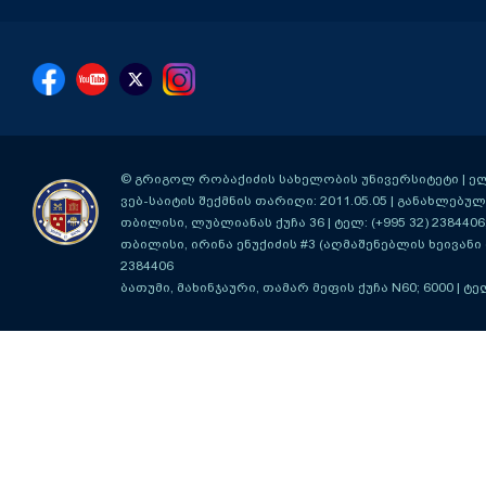
© გრიგოლ რობაქიძის სახელობის უნივერსიტეტი | ელ-ფ
ვებ-საიტის შექმნის თარიღი: 2011.05.05 | განახლებული
თბილისი, ლუბლიანას ქუჩა 36
| ტელ: (+995 32) 2384406
თბილისი, ირინა ენუქიძის #3 (აღმაშენებლის ხეივანი მ
2384406
ბათუმი, მახინჯაური, თამარ მეფის ქუჩა N60; 6000
| ტე