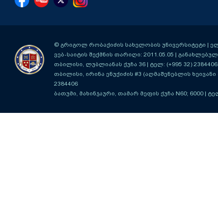
© გრიგოლ რობაქიძის სახელობის უნივერსიტეტი | ელ-ფ
ვებ-საიტის შექმნის თარიღი: 2011.05.05 | განახლებული
თბილისი, ლუბლიანას ქუჩა 36
| ტელ: (+995 32) 2384406
თბილისი, ირინა ენუქიძის #3 (აღმაშენებლის ხეივანი მ
2384406
ბათუმი, მახინჯაური, თამარ მეფის ქუჩა N60; 6000
| ტე