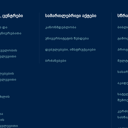
, ცენტრები
სამართლებრივი აქტები
სწრა
 და
კანონმდებლობა
ბიბლ
ცნიერებათა
უნივერსიტეტის წესდება
გამო
დებულებები, ინსტრუქციები
პროგ
თველობის
კვლევითი
ბრძანებები
მულტ
სასა
ლებების
კვლევითი
აკადე
სატე
ცხლის
შემო
კერძ
და
სასწ
ის
 კვლევითი