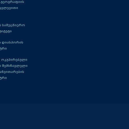
 გეოგრაფიის
 კვლევითი
 სამეცნიერო
ტიტუტი
ა დიასპორის
ტრი
 ოკუპირებული
ს შემსწავლელი
განვითარების
ტრი