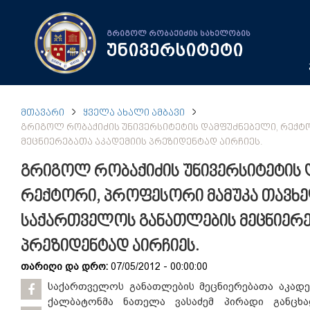
გრიგოლ რობაქიძის სახელობის
უნივერსიტეტი
ᲛᲗᲐᲕᲐᲠᲘ
ᲧᲕᲔᲚᲐ ᲐᲮᲐᲚᲘ ᲐᲛᲑᲐᲕᲘ
ᲒᲠᲘᲒᲝᲚ ᲠᲝᲑᲐᲥᲘᲫᲘᲡ ᲣᲜᲘᲕᲔᲠᲡᲘᲢᲔᲢᲘᲡ ᲓᲐᲛᲤᲣᲫᲜᲔᲑᲔᲚᲘ, ᲠᲔᲥᲢ
ᲛᲔᲪᲜᲘᲔᲠᲔᲑᲐᲗᲐ ᲐᲙᲐᲓᲔᲛᲘᲘᲡ ᲞᲠᲔᲖᲘᲓᲔᲜᲢᲐᲓ ᲐᲘᲠᲩᲘᲔᲡ.
გრიგოლ რობაქიძის უნივერსიტეტის 
რექტორი, პროფესორი მამუკა თავხ
საქართველოს განათლების მეცნიერე
პრეზიდენტად აირჩიეს.
თარიღი და დრო:
07/05/2012 - 00:00:00
საქართველოს განათლების მეცნიერებათა აკადე
ქალბატონმა ნათელა ვასაძემ პირადი განცხ