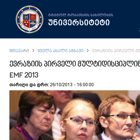
გრიგოლ რობაქიძის სახელობის
უნივერსიტეტი
ᲛᲗᲐᲕᲐᲠᲘ
ᲧᲕᲔᲚᲐ ᲐᲮᲐᲚᲘ ᲐᲛᲑᲐᲕᲘ
ᲔᲕᲠᲐᲖᲘᲘᲡ ᲞᲘᲠᲕᲔᲚᲘ Მ
ევრაზიის პირველი მულტიდისციპლი
EMF 2013
თარიღი და დრო:
26/10/2013 - 16:00:00