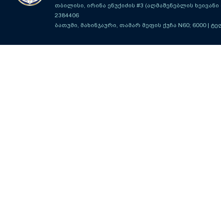
თბილისი, ირინა ენუქიძის #3 (აღმაშენებლის ხეივანი მ
2384406
ბათუმი, მახინჯაური, თამარ მეფის ქუჩა N60; 6000
| ტე