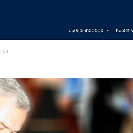
უნივერსიტეტი
სწავლ
ᲖᲘᲢᲘ