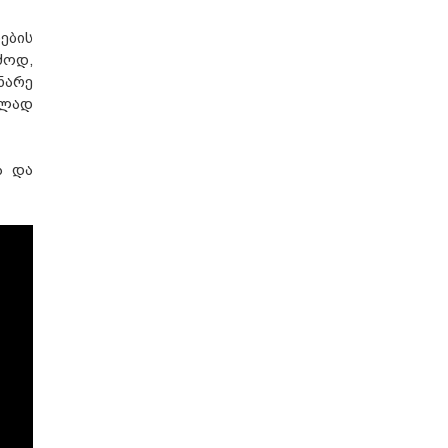
ების
ძოდ,
ნარე
ულად
ა და