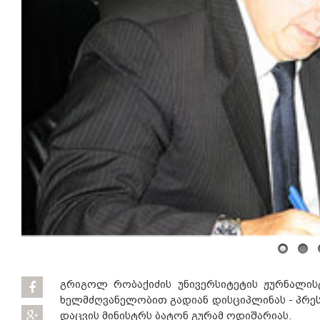
გრიგოლ რობაქიძის უნივერსიტეტის ჟურნალის
ხელმძღვანელობით გადიან დისციპლინას - პრე
დაცვის მინისტრს ბატონ გურამ ოდიშარიას.