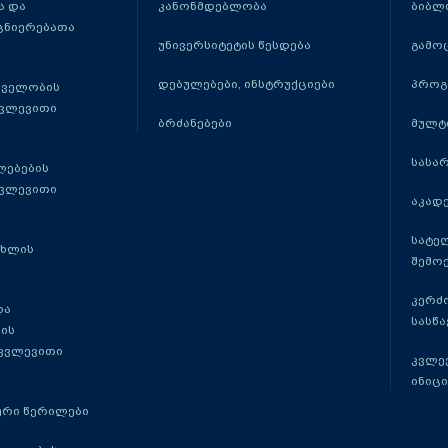
 და
კანონმდებლობა
ბიბლ
ცნიერებათა
უნივერსიტეტის წესდება
გამო
დებულებები, ინსტრუქციები
პროგ
თველობის
კვლევითი
ბრძანებები
მულტ
სასა
ლებების
კვლევითი
აკადე
სატე
ცხლის
შემო
კერძ
და
სასწ
ის
 კვლევითი
კვლევ
ინიცი
რი წერილები