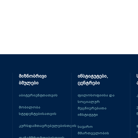
მიზნობრივი
ინსტიტუტები,
ბმულები
ცენტრები
აბიტურიენტთათვის
ფილოსოფიისა და
სოციალურ
მობილობა
მეცნიერებათა
სტუდენტებისათვის
ინსტიტუტი
კურსდამთავრებულებისთვის
საჯარო
მმართველობის
თანამშრომლებისთვის