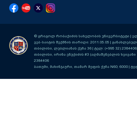
© გრიგოლ რობაქიძის სახელობის უნივერსიტეტი | ელ-ფ
ვებ-საიტის შექმნის თარიღი: 2011.05.05 | განახლებული
თბილისი, ლუბლიანას ქუჩა 36
| ტელ: (+995 32) 2384406
თბილისი, ირინა ენუქიძის #3 (აღმაშენებლის ხეივანი მ
2384406
ბათუმი, მახინჯაური, თამარ მეფის ქუჩა N60; 6000
| ტე