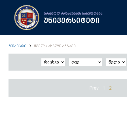
გრიგოლ რობაქიძის სახელობის
უნივერსიტეტი
ᲛᲗᲐᲕᲐᲠᲘ
ᲧᲕᲔᲚᲐ ᲐᲮᲐᲚᲘ ᲐᲛᲑᲐᲕᲘ
Prev
1
2