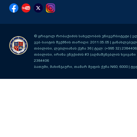
© გრიგოლ რობაქიძის სახელობის უნივერსიტეტი | ელ-ფ
ვებ-საიტის შექმნის თარიღი: 2011.05.05 | განახლებული
თბილისი, ლუბლიანას ქუჩა 36
| ტელ: (+995 32) 2384406
თბილისი, ირინა ენუქიძის #3 (აღმაშენებლის ხეივანი მ
2384406
ბათუმი, მახინჯაური, თამარ მეფის ქუჩა N60; 6000
| ტე