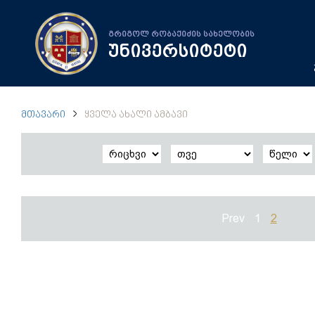
გრიგოლ რობაქიძის სახელობის
უნივერსიტეტი
ᲛᲗᲐᲕᲐᲠᲘ
ᲧᲕᲔᲚᲐ ᲐᲮᲐᲚᲘ ᲐᲛᲑᲐᲕᲘ
Prev
1
2