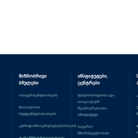
მიზნობრივი
ინსტიტუტები,
ბმულები
ცენტრები
აბიტურიენტთათვის
ფილოსოფიისა და
სოციალურ
მობილობა
მეცნიერებათა
სტუდენტებისათვის
ინსტიტუტი
კურსდამთავრებულებისთვის
საჯარო
მმართველობის
თანამშრომლებისთვის