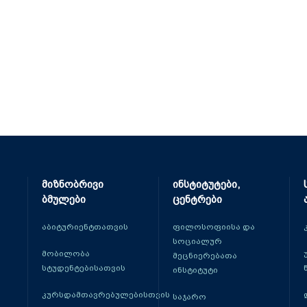
მიზნობრივი
ინსტიტუტები,
ბმულები
ცენტრები
აბიტურიენტთათვის
ფილოსოფიისა და
სოციალურ
მობილობა
მეცნიერებათა
სტუდენტებისათვის
ინსტიტუტი
კურსდამთავრებულებისთვის
საჯარო