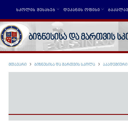
ᲡᲙᲝᲚᲘᲡ ᲨᲔᲡᲐᲮᲔᲑ
ᲓᲔᲙᲐᲜᲘᲡ ᲝᲤᲘᲡᲘ
ᲑᲐᲙᲐᲚᲐ
ბიზნესისა და მართვის ს
ᲛᲗᲐᲕᲐᲠᲘ
ᲑᲘᲖᲜᲔᲡᲘᲡᲐ ᲓᲐ ᲛᲐᲠᲗᲕᲘᲡ ᲡᲙᲝᲚᲐ
ᲐᲙᲐᲓᲔᲛᲘᲣᲠᲘ