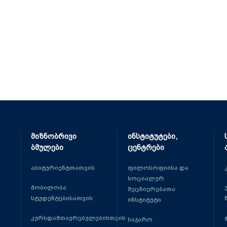
მიზნობრივი
ინსტიტუტები,
ბმულები
ცენტრები
აბიტურიენტთათვის
ფილოსოფიისა და
სოციალურ
მობილობა
მეცნიერებათა
სტუდენტებისათვის
ინსტიტუტი
კურსდამთავრებულებისთვის
საჯარო