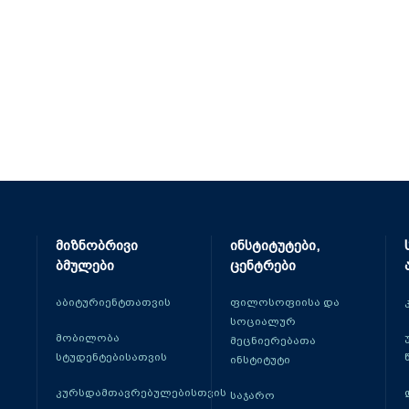
მიზნობრივი
ინსტიტუტები,
ბმულები
ცენტრები
აბიტურიენტთათვის
ფილოსოფიისა და
სოციალურ
მობილობა
მეცნიერებათა
სტუდენტებისათვის
ინსტიტუტი
კურსდამთავრებულებისთვის
საჯარო