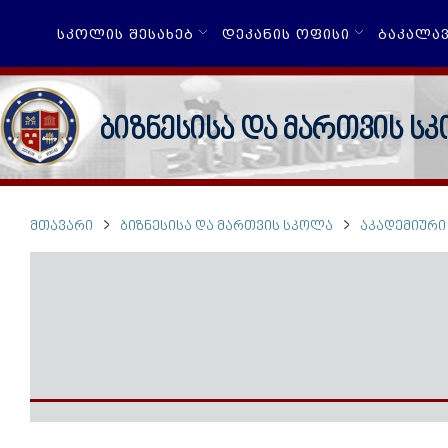
ᲡᲙᲝᲚᲘᲡ ᲨᲔᲡᲐᲮᲔᲑ
ᲓᲔᲙᲐᲜᲘᲡ ᲝᲤᲘᲡᲘ
ᲑᲐᲙᲐᲚᲐ
ბიზნესისა და მართვის ს
ᲛᲗᲐᲕᲐᲠᲘ
ᲑᲘᲖᲜᲔᲡᲘᲡᲐ ᲓᲐ ᲛᲐᲠᲗᲕᲘᲡ ᲡᲙᲝᲚᲐ
ᲐᲙᲐᲓᲔᲛᲘᲣᲠᲘ