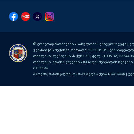
© გრიგოლ რობაქიძის სახელობის უნივერსიტეტი | ელ-ფ
ვებ-საიტის შექმნის თარიღი: 2011.05.05 | განახლებული
თბილისი, ლუბლიანას ქუჩა 36
| ტელ: (+995 32) 2384406
თბილისი, ირინა ენუქიძის #3 (აღმაშენებლის ხეივანი მ
2384406
ბათუმი, მახინჯაური, თამარ მეფის ქუჩა N60; 6000
| ტე