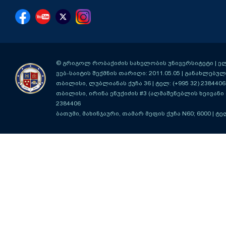
© გრიგოლ რობაქიძის სახელობის უნივერსიტეტი | ელ-ფ
ვებ-საიტის შექმნის თარიღი: 2011.05.05 | განახლებული
თბილისი, ლუბლიანას ქუჩა 36
| ტელ: (+995 32) 2384406
თბილისი, ირინა ენუქიძის #3 (აღმაშენებლის ხეივანი მ
2384406
ბათუმი, მახინჯაური, თამარ მეფის ქუჩა N60; 6000
| ტე