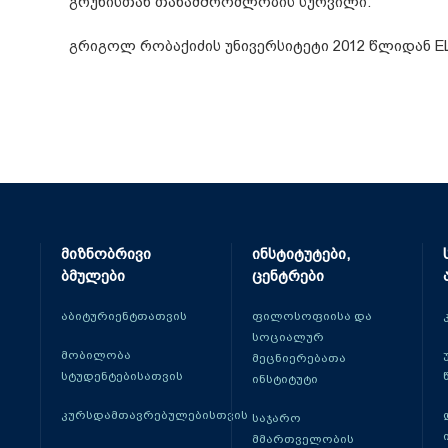
გრუნისთან თანამშრომლობის სურვილი.
გრიგოლ რობაქიძის უნივერსიტეტი 2012 წლიდან EL
მიზნობრივი
ინსტიტუტები,
ბმულები
ცენტრები
აბიტურიენტთათვის
ფილოსოფიისა და
სოციალურ
მობილობა
მეცნიერებათა
სტუდენტებისათვის
ინსტიტუტი
კურსდამთავრებულებისთვის
საჯარო
მმართველობის