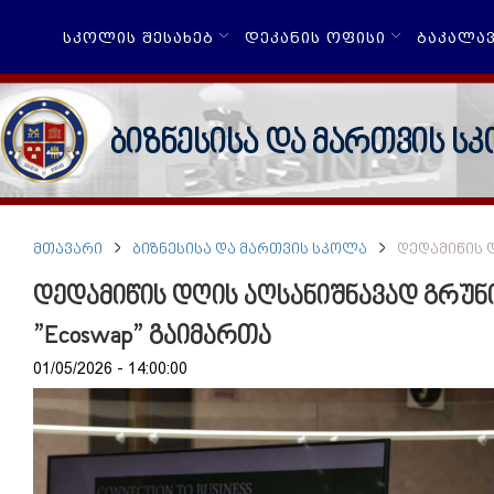
ᲡᲙᲝᲚᲘᲡ ᲨᲔᲡᲐᲮᲔᲑ
ᲓᲔᲙᲐᲜᲘᲡ ᲝᲤᲘᲡᲘ
ᲑᲐᲙᲐᲚᲐ
ბიზნესისა და მართვის ს
ᲛᲗᲐᲕᲐᲠᲘ
ᲑᲘᲖᲜᲔᲡᲘᲡᲐ ᲓᲐ ᲛᲐᲠᲗᲕᲘᲡ ᲡᲙᲝᲚᲐ
ᲓᲔᲓᲐᲛᲘᲬᲘᲡ 
დედამიწის დღის აღსანიშნავად გრუნ
”Ecoswap” გაიმართა
01/05/2026 - 14:00:00