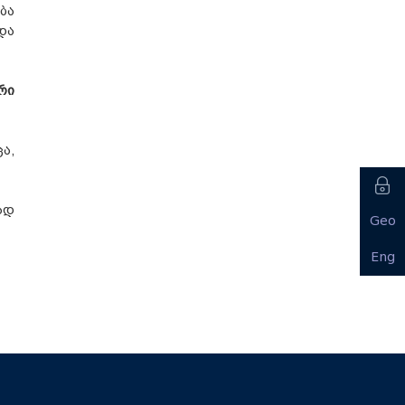
ბა
და
რი
ა,
ად
Geo
Eng