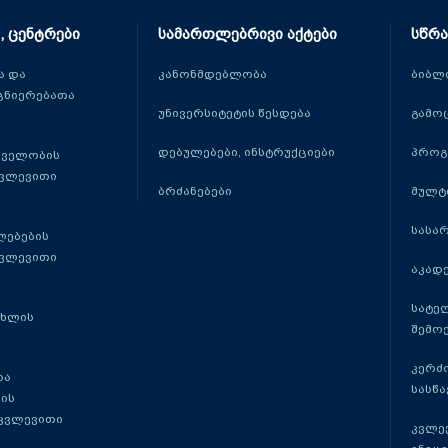
, ცენტრები
სამართლებრივი აქტები
სწრა
 და
კანონმდებლობა
ბიბლ
ცნიერებათა
უნივერსიტეტის წესდება
გამო
დებულებები, ინსტრუქციები
პროგ
თველობის
კვლევითი
ბრძანებები
მულტ
სასა
ლებების
კვლევითი
აკადე
სატე
ცხლის
შემო
კერძ
და
სასწ
ის
 კვლევითი
კვლევ