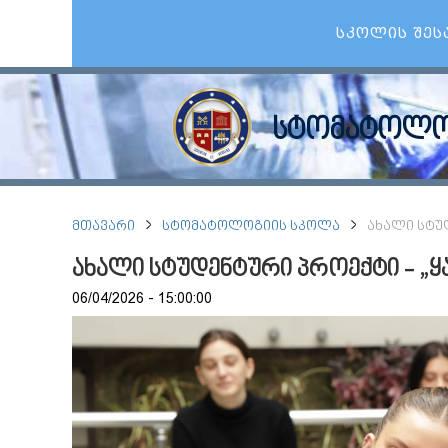
ᲡᲙᲝᲚᲘᲡ ᲨᲔᲡ
სტომატოლო
ᲛᲗᲐᲕᲐᲠᲘ
ᲡᲢᲝᲛᲐᲢᲝᲚᲝᲒᲘᲘᲡ ᲡᲙᲝᲚᲐ
ᲐᲮᲐᲚᲘ ᲡᲢᲣ
ახალი სტუდენტური პროექტი - „
06/04/2026 - 15:00:00