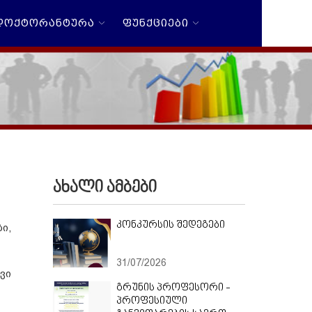
ᲓᲝᲥᲢᲝᲠᲐᲜᲢᲣᲠᲐ
ᲤᲣᲜᲥᲪᲘᲔᲑᲘ
ახალი ამბები
კონკურსის შედეგები
ი,
31/07/2026
ვი
გრუნის პროფესორი -
პროფესიული