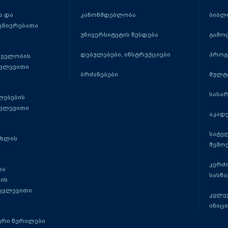
 და
კანონმდებლობა
ბიბლ
ცნიერებათა
უნივერსიტეტის წესდება
გამო
დებულებები, ინსტრუქციები
პროგ
თველობის
კვლევითი
ბრძანებები
მულტ
სასა
ლებების
კვლევითი
აკადე
სატე
ცხლის
შემო
კერძ
და
სასწ
ის
 კვლევითი
კვლევ
ინიცი
რი წერილები