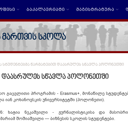
 ᲝᲤᲘᲡᲘ
ᲑᲐᲙᲐᲚᲐᲕᲠᲘᲐᲢᲘ
ᲛᲐᲒᲘᲡᲢᲠᲐᲢᲣᲠᲐ
ა მართვის სკოლა
Ს ᲡᲢᲣᲓᲔᲜᲢᲔᲑᲛᲐ ᲬᲐᲠᲛᲐᲢᲔᲑᲘᲗ ᲓᲐᲐᲡᲠᲣᲚᲔᲡ ᲡᲬᲐᲕᲚᲐ ᲞᲝᲚᲝᲜᲔᲗᲨᲘ
ით დაასრულეს სწავლა პოლონეთში
 გაცვლითი პროგრამის - Erasmus+, მონაწილე სტუდენტებ
 იან კოხანოვსკის უნივერსიტეტში (პოლონეთი).
ნ: ხატია ნეკაშვილი - ჟურნალისტიკისა და მასობრი
ა მარიამ შოშიაშვილი — ბიზნესის სკოლის სტუდენტები.