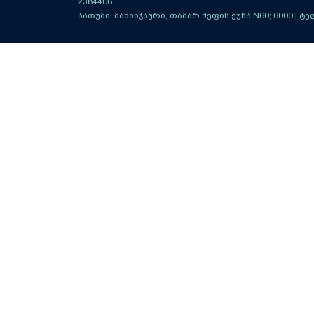
2384406
ბათუმი, მახინჯაური, თამარ მეფის ქუჩა N60; 6000
| ტე