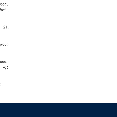
ობის
როს,
 21,
გომი
ბით,
ა და
ა.