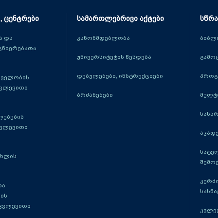
, ცენტრები
სამართლებრივი აქტები
სწრა
 და
კანონმდებლობა
ბიბლ
ცნიერებათა
უნივერსიტეტის წესდება
გამო
დებულებები, ინსტრუქციები
პროგ
თველობის
კვლევითი
ბრძანებები
მულტ
სასა
ლებების
კვლევითი
აკადე
სატე
ცხლის
შემო
კერძ
და
სასწ
ის
 კვლევითი
კვლევ